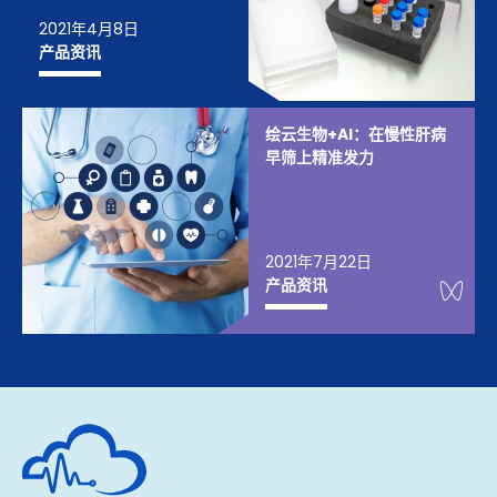
2021年4月8日
产品资讯
绘云生物+AI：在慢性肝病
早筛上精准发力
2021年7月22日
We
产品资讯
深圳市绘云生物科技有限公司