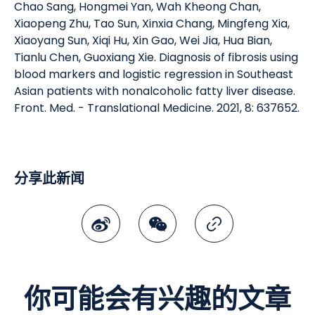
Chao Sang, Hongmei Yan, Wah Kheong Chan,
Xiaopeng Zhu, Tao Sun, Xinxia Chang, Mingfeng Xia,
Xiaoyang Sun, Xiqi Hu, Xin Gao, Wei Jia, Hua Bian,
Tianlu Chen, Guoxiang Xie. Diagnosis of fibrosis using
blood markers and logistic regression in Southeast
Asian patients with nonalcoholic fatty liver disease.
Front. Med. - Translational Medicine. 2021, 8: 637652.
分享此新闻
微博
微讯
复制连结
你可能会有兴趣的文章