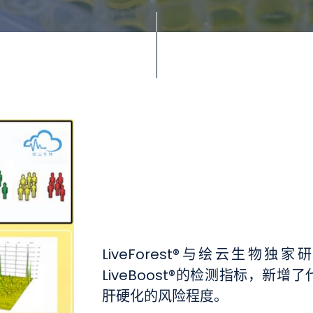
LiveForest®与绘云生
LiveBoost®的检测指标，
肝硬化的风险程度。