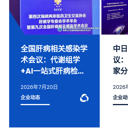
全国肝病相关感染学
中日
术会议：代谢组学
议：
+AI一站式肝病检...
家分
2026年7月20日
202
WeChat 
企业动态
企业动