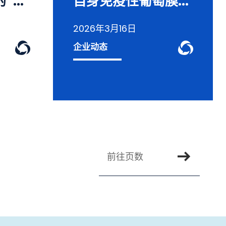
...
自身免疫性葡萄膜...
2026年3月16日
ge
WeChat Knowledge
WeC
企业动态
搜索页面
前往页数