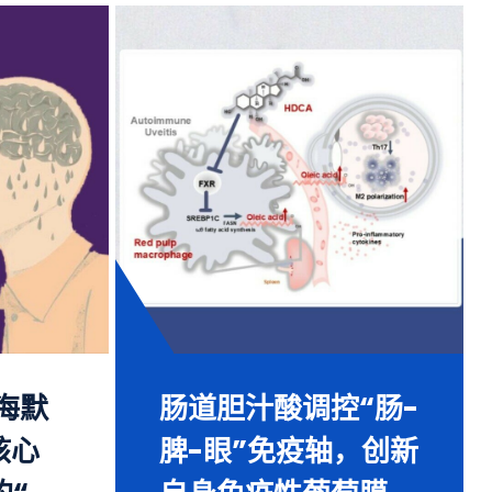
海默
肠道胆汁酸调控“肠-
核心
脾-眼”免疫轴，创新