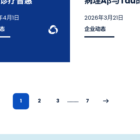
诊疗普惠
病理Aβ与Tau的“
年4月1日
2026年3月21日
Knowledge
WeChat Knowled
态
企业动态
...
...
...
1
2
3
7
下一页